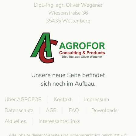
Dipl.-Ing. agr. Oliver Wegener
Wiesenstraße 36
35435 Wettenberg
Unsere neue Seite befindet
sich noch im Aufbau.
Über AGROFOR
Kontakt
Impressum
Datenschutz
AGB
FAQ
Downloads
Aktuelles
Interessante Links
Alle Inhalte dieser Website sind urheberrechtlich geschützt - ©