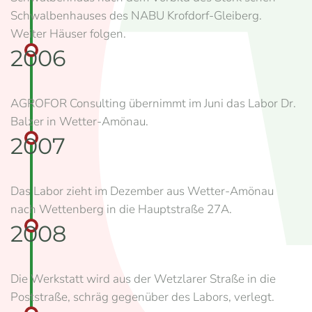
Schwalbenhauses des NABU Krofdorf-Gleiberg.
Weiter Häuser folgen.
2006
AGROFOR Consulting übernimmt im Juni das Labor Dr.
Balzer in Wetter-Amönau.
2007
Das Labor zieht im Dezember aus Wetter-Amönau
nach Wettenberg in die Hauptstraße 27A.
2008
Die Werkstatt wird aus der Wetzlarer Straße in die
Poststraße, schräg gegenüber des Labors, verlegt.