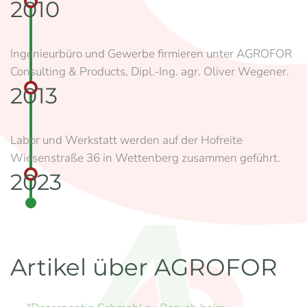
2010
Ingenieurbüro und Gewerbe firmieren unter AGROFOR
Consulting & Products, Dipl.-Ing. agr. Oliver Wegener.
2013
Labor und Werkstatt werden auf der Hofreite
Wiesenstraße 36 in Wettenberg zusammen geführt.
2023
Artikel über AGROFOR