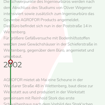
Die Schwerpunkte des Ingenieurbüros werden nach
dem Abschluss des Studiums von Oliver Wegener
intensiviert sowie zusätzlich zum Ingenieurbüro das
Gewerbe AGROFOR Products angemeldet.
Das Büro befindet sich nun in der Poststraße 14 in
Wettenberg.
Für größere Gefäßversuche mit Bodenhilfsstoffen
werden zwei Gewächshäuser in der Schieferstraße in
Wettenberg, gegenüber dem Büro, angemietet und
umgebaut.
2002
AGROFOR mietet ab Mai eine Scheune in der
Wetzlarer Straße 48 in Wettenberg, baut diese zur
Werkstatt aus und produziert in der Werkstatt
gemeinsam mit Reinhold Stork das erste
Schwalbenhaus nach dem Vorbild des Stork'schen