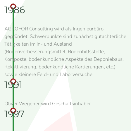
1986
AGROFOR Consulting wird als Ingenieurbüro
gegründet. Schwerpunkte sind zunächst gutachterliche
Tätigkeiten im In- und Ausland
(Bodenverbesserungsmittel, Bodenhilfsstoffe,
Komposte, bodenkundliche Aspekte des Deponiebaus,
Rekultivierung, bodenkundliche Kartierungen, etc.)
sowie kleinere Feld- und Laborversuche.
1991
Oliver Wegener wird Geschäftsinhaber.
1997