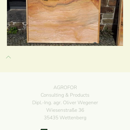
Lackprofile
AGROFOR
Consulting & Products
Dipl.-Ing. agr. Oliver Wegener
Wiesenstraße 36
35435 Wettenberg