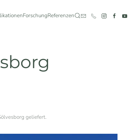
likationen
Forschung
Referenzen
sborg
lvesborg geliefert.