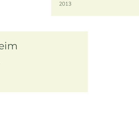
2013
heim
r