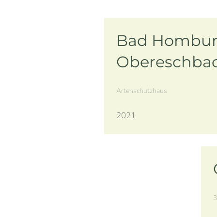
Bad Hombur
Obereschba
Artenschutzhaus
2021
3