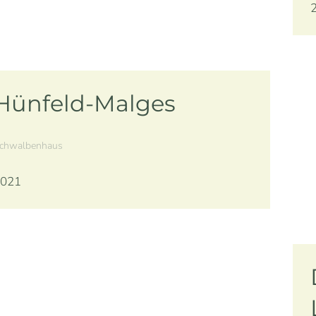
Hünfeld-Malges
chwalbenhaus
021